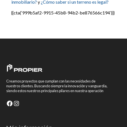
inmobiliario?
y
¿Cómo saber si un terreno es legal?
{{cta(‘999b5af2-9915-45b8-94b2-be876566c194’)}}
Creamos proyectos que cumplan con las necesidades de
nuestros clientes. Buscando siempre la innovación y vanguardia,
siendo estos nuestros principales pilares en nuestra operación
Facebook
Instagram