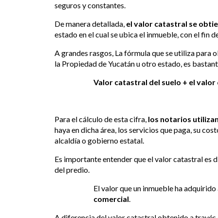
seguros y constantes.
De manera detallada,
el valor catastral se obti
estado en el cual se ubica el inmueble, con el fin 
A grandes rasgos, La fórmula que se utiliza para 
la Propiedad de Yucatán u otro estado, es bastante
Valor catastral del suelo + el valor
Para el cálculo de esta cifra,
los notarios utiliz
haya en dicha área, los servicios que paga, su cost
alcaldía o gobierno estatal.
Es importante entender que el valor catastral es d
del predio.
El valor que un inmueble ha adquirido
comercial
.
A diferencia del valor catastral obtenido a través