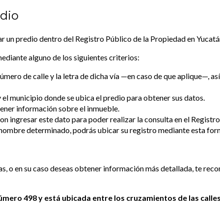
edio
ar un predio dentro del Registro Público de la Propiedad en Yucatá
diante alguno de los siguientes criterios:
mero de calle y la letra de dicha vía —en caso de que aplique—, así
 el municipio donde se ubica el predio para obtener sus datos.
ener información sobre el inmueble.
 ingresar este dato para poder realizar la consulta en el Registro
n nombre determinado, podrás ubicar su registro mediante esta for
gías, o en su caso deseas obtener información más detallada, te r
número 498 y está ubicada entre los cruzamientos de las call