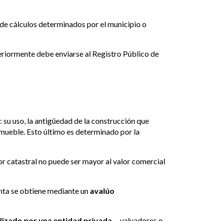
 de cálculos determinados por el municipio o
teriormente debe enviarse al Registro Público de
: su uso, la antigüedad de la construcción que
inmueble. Esto último es determinado por la
lor catastral no puede ser mayor al valor comercial
enta se obtiene mediante un
avalúo
alizado por una entidad privada
—valuadores o