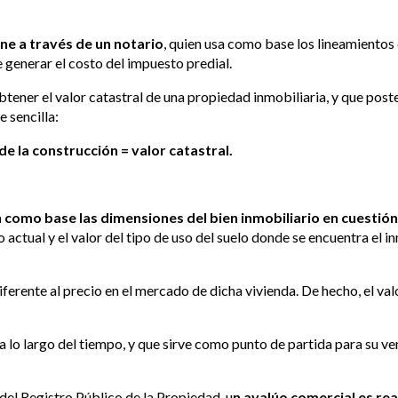
ene a través de un notario
, quien usa como base los lineamientos
de generar el costo del impuesto predial.
obtener el valor catastral de una propiedad inmobiliaria, y que pos
 sencilla:
 de la construcción = valor catastral.
an como base las dimensiones del bien inmobiliario en cuestión
o actual y el valor del tipo de uso del suelo donde se encuentra el 
iferente al precio en el mercado de dicha vivienda. De hecho, el va
 a lo largo del tiempo, y que sirve como punto de partida para su v
 del Registro Público de la Propiedad, u
n avalúo comercial es re