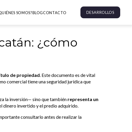
DESARROLLOS
QUIÉNES SOMOS?
BLOG
CONTACTO
ucatán: ¿cómo
ítulo de propiedad
. Este documento es de vital
reno comercial tiene una seguridad jurídica que
za la inversión— sino que también
representa un
el dinero invertido y el predio adquirido.
portante consultarlo antes de realizar la